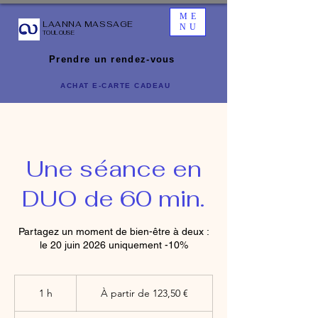
ME
LAANNA MASSAGE
NU
TOULOUSE
Prendre un rendez-vous
ACHAT E-CARTE CADEAU
Une séance en
DUO de 60 min.
Partagez un moment de bien-être à deux :
le 20 juin 2026 uniquement -10%
À
partir
1 h
1
À partir de 123,50 €
de
123,50
euros