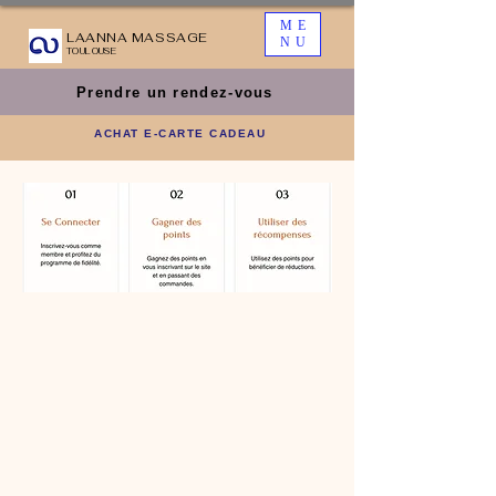
ME
LAANNA MASSAGE
NU
TOULOUSE
Prendre un rendez-vous
ACHAT E-CARTE CADEAU